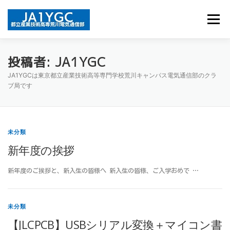
コ
ン
メニュー
テ
ン
ツ
へ
投稿者:
JA1YGC
電気通信部とは
お知らせ
お問い合わせ
ス
JA1YGCは東京都立産業技術高等専門学校荒川キャンパス電気通信部のクラ
キ
ブ局です
ッ
プ
未分類
新年度の挨拶
新年度のご挨拶と、新入生の皆様へ 新入生の皆様、ご入学おめで …
未分類
【JLCPCB】USBシリアル変換＋マイコン書