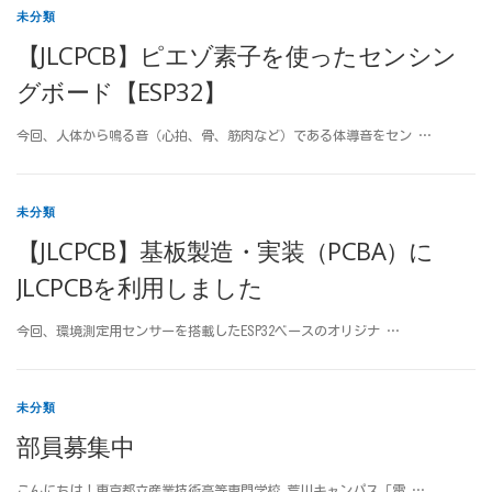
未分類
【JLCPCB】ピエゾ素子を使ったセンシン
グボード【ESP32】
今回、人体から鳴る音（心拍、骨、筋肉など）である体導音をセン …
未分類
【JLCPCB】基板製造・実装（PCBA）に
JLCPCBを利用しました
今回、環境測定用センサーを搭載したESP32ベースのオリジナ …
未分類
部員募集中
こんにちは！東京都立産業技術高等専門学校 荒川キャンパス「電 …