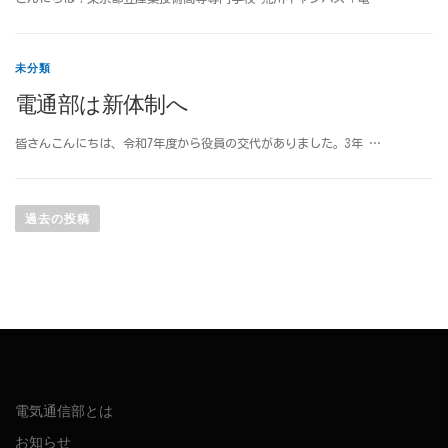
未分類
電通部は新体制へ
皆さんこんにちは、令和7年度から役員の交代がありました。3年 …
投
稿
過去の投稿
ナ
ビ
ゲ
ー
シ
ョ
ン
電気通信部とは
お知らせ